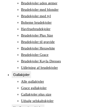
Brudekjoler uden ærmer
Brudekjoler med blonder
Brudekjoler med tyl
Boheme brudekjoler
Havfruebrudekjoler
Brudekjoler Plus Size
Brudekjoler til gravide
Brudekjoler Herawhite
Brudekjoler Grace
Brudekjoler Kayla Dresses
Udlejning af brudekjoler
Gallakjoler
Alle gallakjoler
Grace gallakjoler
Gallakjoler plus size
Udsalg selskabskjoler